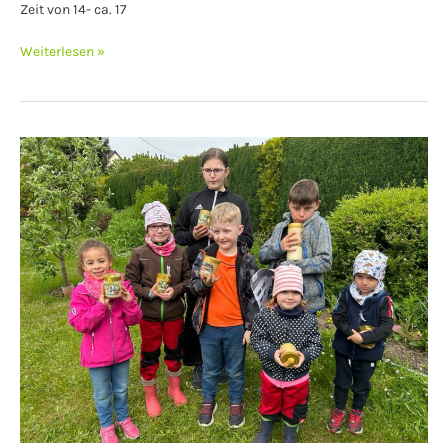
Zeit von 14- ca. 17
Weiterlesen »
Aktionstag
–
Zum
Welttag
der
Bienen