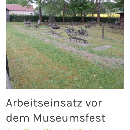
Arbeitseinsatz
vor
dem
Museumsfest
Arbeitseinsatz vor
dem Museumsfest