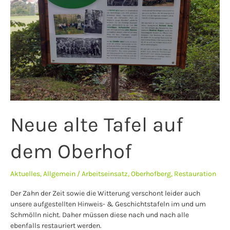
Oberhof
Neue alte Tafel auf
dem Oberhof
Aktuelles
,
Allgemein
/
Arbeitseinsatz
,
Oberhofberg
,
Restauration
Der Zahn der Zeit sowie die Witterung verschont leider auch
unsere aufgestellten Hinweis- & Geschichtstafeln im und um
Schmölln nicht. Daher müssen diese nach und nach alle
ebenfalls restauriert werden.