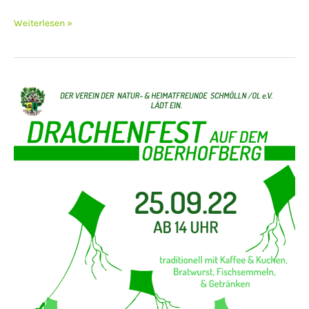
Weiterlesen »
Drachenfest
2022
auf
dem
Oberhofberg