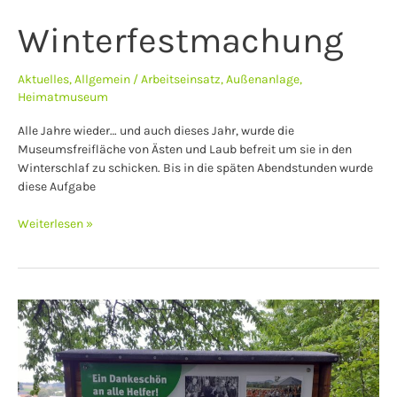
Winterfestmachung
Aktuelles
,
Allgemein
/
Arbeitseinsatz
,
Außenanlage
,
Heimatmuseum
Alle Jahre wieder… und auch dieses Jahr, wurde die
Museumsfreifläche von Ästen und Laub befreit um sie in den
Winterschlaf zu schicken. Bis in die späten Abendstunden wurde
diese Aufgabe
Weiterlesen »
Neue
alte
Tafel
auf
dem