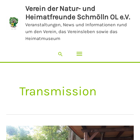
Zum
Hauptmenü
Verein der Natur- und
Inhalt
Heimatfreunde Schmölln OL e.V.
springen
Veranstaltungen, News und Informationen rund
um den Verein, das Vereinsleben sowie das
Heimatmuseum
Suchen
Transmission
Aufbau
der