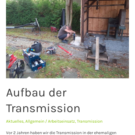
Transmission
Aufbau der
Transmission
Aktuelles
,
Allgemein
/
Arbeitseinsatz
,
Transmission
Vor 2 Jahren haben wir die Transmission in der ehemaligen