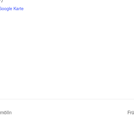
77
Google Karte
hmölln
Fr