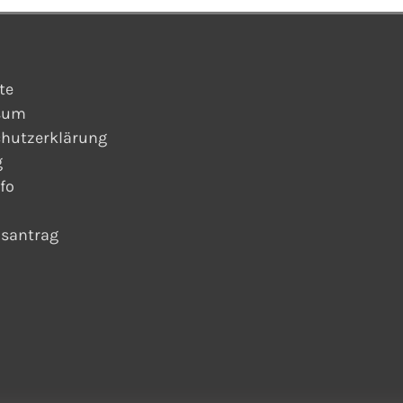
te
sum
hutzerklärung
g
fo
dsantrag