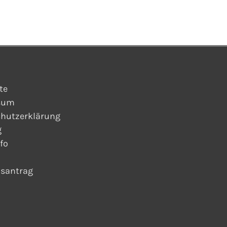
te
sum
hutzerklärung
g
fo
dsantrag