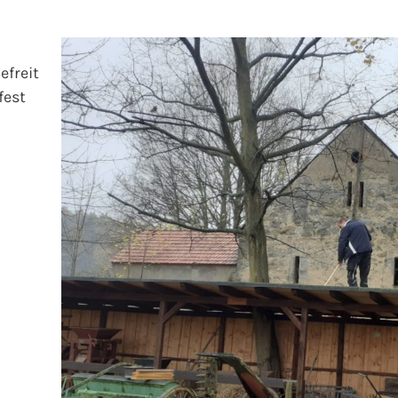
efreit
fest